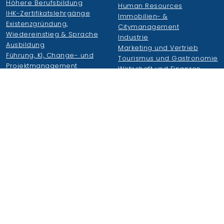
Höhere Berufsbildung
Human Resources
IHK-Zertifikatslehrgänge
Immobilien- &
Existenzgründung,
Citymanagement
Wiedereinstieg & Sprache
Industrie
Ausbildung
Marketing und Vertrieb
Führung, KI, Change- und
Tourismus und Gastronomie
Projektmanagement
Wirtschaft und Finanzen
Handel und Logistik
Wirtschaftsakademie
Weiteres
Wirtschaftsakademie
Duale Hochschule S-H
Organisation
Kleemannschulen
Zahlen, Fakten, Historie
AGS
Qualitätsmanagement
JobB GmbH
Bildungszentren
KüstenKost
News
Podcast
Unternehmensverbund
Newsletter
Dozieren
FAQs
Karriere
Login