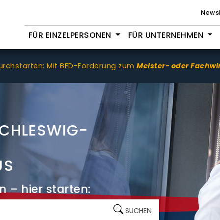
Newsl
FÜR EINZELPERSONEN
FÜR UNTERNEHMEN
durchstarten: Mit BFD-Förderung zum
Meister- oder Fachwi
SCHLESWIG-
US
n – hier starten:
SUCHEN