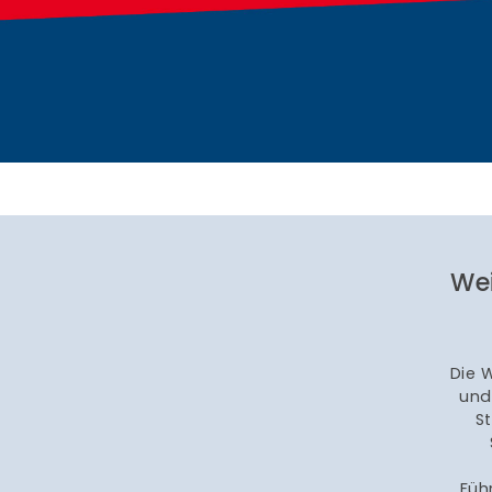
Wei
Die 
und
S
Füh