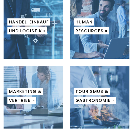
HANDEL, EINKAUF
HUMAN
UND LOGISTIK »
RESOURCES »
MARKETING &
TOURISMUS &
VERTRIEB »
GASTRONOMIE »