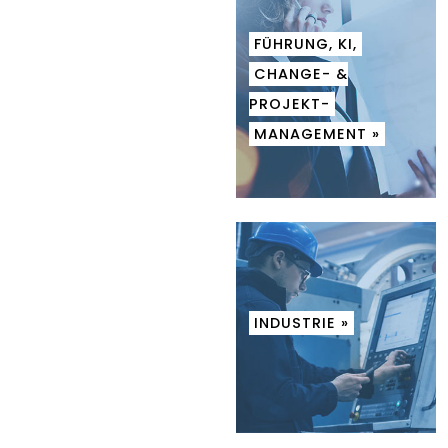
FÜHRUNG, KI,
CHANGE- &
PROJEKT-
MANAGEMENT »
INDUSTRIE »