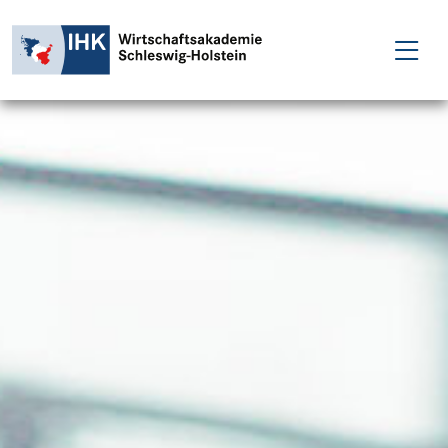
FÜR EINZELPERSONEN
FÜR UNTERNEHMEN
PROJEKTE
WAKADEMIE
NEWS
ÜBER UNS