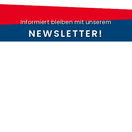
Informiert bleiben mit unserem
NEWSLETTER!
MEHR ERFAHREN »
Themenwelten
Höhere Berufsbildung
Human Resources
IHK-Zertifikatslehrgänge
Immobilien- &
Existenzgründung,
Citymanagement
Wiedereinstieg & Sprache
Industrie
Ausbildung
Marketing und Vertrieb