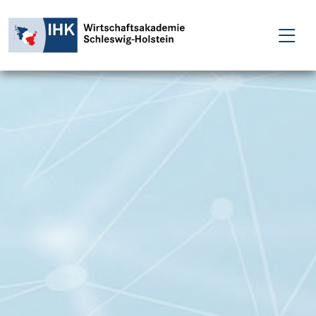
FÜR EINZELPERSONEN
FÜR UNTERNEHMEN
PROJEKTE
WAKADEMIE
NEWS
ÜBER UNS