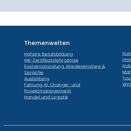
Themenwelten
Hum
Höhere Berufsbildung
Imm
IHK-Zertifikatslehrgänge
Ind
Existenzgründung, Wiedereinstieg &
Mar
Sprache
Tou
Ausbildung
Wir
Führung, KI, Change- und
Projektmanagement
Handel und Logistik