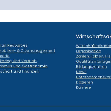
Wirtschafts
an Resources
Wirtschaftsakade
obilien- & Citymanagement
Organisation
ustrie
Zahlen, Fakten, His
keting und Vertrieb
Qualitätsmanag
rismus und Gastronomie
Bildungszentren
tschaft und Finanzen
News
Unternehmensve
Dozieren
Karriere