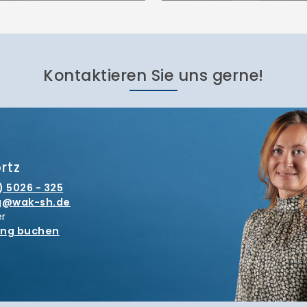
Kontaktieren Sie uns gerne!
rtz
) 5026 - 325
g
wak-sh.de
er
ung buchen