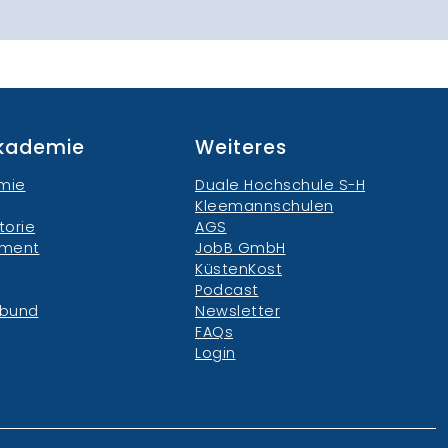
akademie
Weiteres
mie
Duale Hochschule S-H
Kleemannschulen
torie
AGS
ement
JobB GmbH
KüstenKost
Podcast
rbund
Newsletter
FAQs
Login