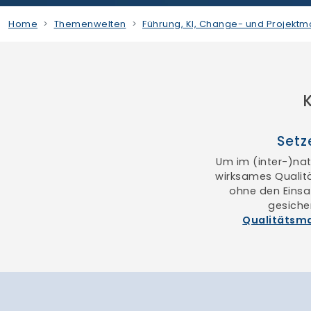
Home
Themenwelten
Führung, KI, Change- und Projek
Setz
Um im (inter-)nat
wirksames Quali
ohne den Einsa
gesiche
Qualitätsm