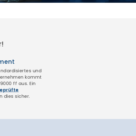
!
ement
andardisiertes und
nternehmen kommt
000 ff aus. Ein
eprüfte
n dies sicher.