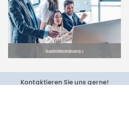
Ausbildereignung »
Kontaktieren Sie uns gerne!
Bettina Neumann
Telefon:
+49 (4121) 795 - 152
kundenberatung
wak-sh.de
Jetzt anrufen oder
Online-Beratung buchen