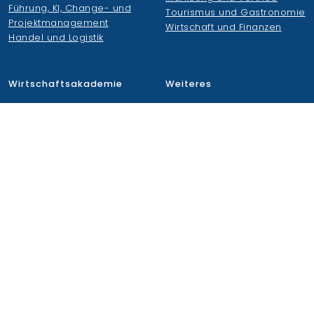
Führung, KI, Change- und
Tourismus und Gastronomie
Projektmanagement
Wirtschaft und Finanzen
Handel und Logistik
Wirtschaftsakademie
Weiteres
Wirtschaftsakademie
Duale Hochschule S-H
Organisation
Kleemannschulen
Zahlen, Fakten, Historie
AGS
Qualitätsmanagement
JobB GmbH
Bildungszentren
KüstenKost
News
Podcast
Unternehmensverbund
Newsletter
Dozieren
FAQs
Karriere
Login