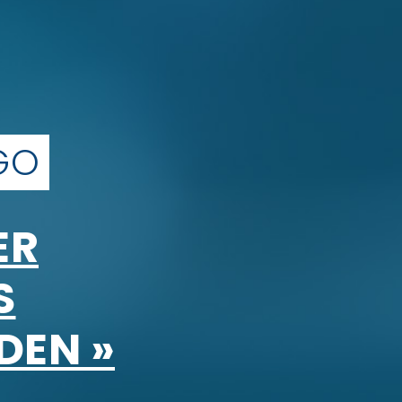
GO
ER
S
EN »