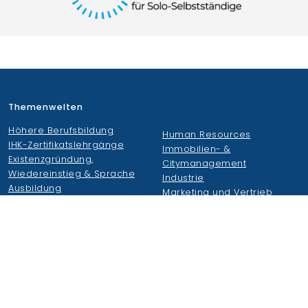
Themenwelten
Höhere Berufsbildung
Human Resources
IHK-Zertifikatslehrgänge
Immobilien- &
Existenzgründung,
Citymanagement
Wiedereinstieg & Sprache
Industrie
Ausbildung
Marketing und Vertrieb
Führung, KI, Change- und
Tourismus und Gastronomie
Projektmanagement
Wirtschaft und Finanzen
Handel und Logistik
Wirtschaftsakademie
Weiteres
Wirtschaftsakademie
Duale Hochschule S-H