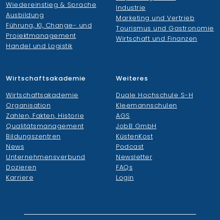
Wiedereinstieg & Sprache
Industrie
Ausbildung
Marketing und Vertrieb
Führung, KI, Change- und
Tourismus und Gastronomie
Projektmanagement
Wirtschaft und Finanzen
Handel und Logistik
Wirtschaftsakademie
Weiteres
Wirtschaftsakademie
Duale Hochschule S-H
Organisation
Kleemannschulen
Zahlen, Fakten, Historie
AGS
Qualitätsmanagement
JobB GmbH
Bildungszentren
KüstenKost
News
Podcast
Unternehmensverbund
Newsletter
Dozieren
FAQs
Karriere
Login