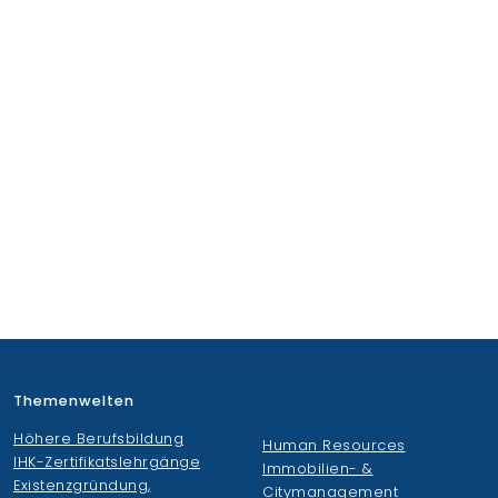
Themenwelten
Höhere Berufsbildung
Human Resources
IHK-Zertifikatslehrgänge
Immobilien- &
Existenzgründung,
Citymanagement