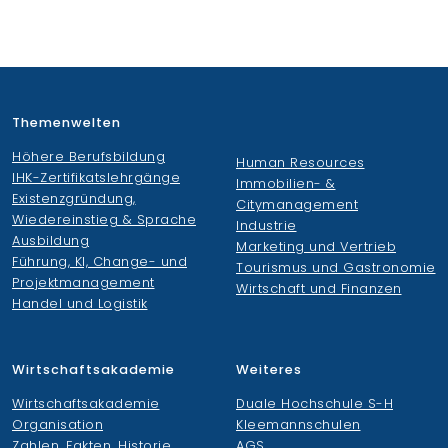
Themenwelten
Höhere Berufsbildung
Human Resources
IHK-Zertifikatslehrgänge
Immobilien- &
Existenzgründung,
Citymanagement
Wiedereinstieg & Sprache
Industrie
Ausbildung
Marketing und Vertrieb
Führung, KI, Change- und
Tourismus und Gastronomie
Projektmanagement
Wirtschaft und Finanzen
Handel und Logistik
Wirtschaftsakademie
Weiteres
Wirtschaftsakademie
Duale Hochschule S-H
Organisation
Kleemannschulen
Zahlen, Fakten, Historie
AGS