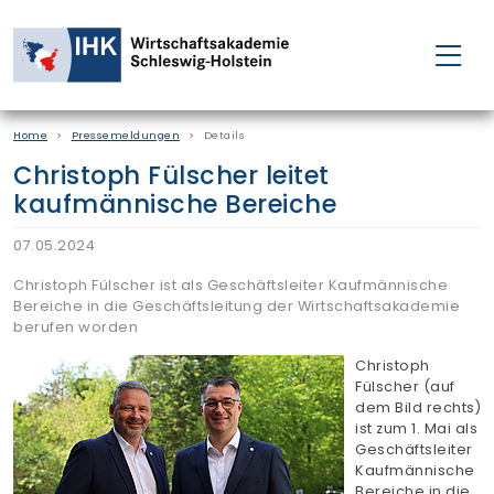
FÜR EINZELPERSONEN
Home
Pressemeldungen
Details
FÜR UNTERNEHMEN
Christoph Fülscher leitet
kaufmännische Bereiche
PROJEKTE
07.05.2024
WAKADEMIE
Christoph Fülscher ist als Geschäftsleiter Kaufmännische
Bereiche in die Geschäftsleitung der Wirtschaftsakademie
berufen worden
NEWS
Christoph
Fülscher (auf
dem Bild rechts)
ÜBER UNS
ist zum 1. Mai als
Geschäftsleiter
Kaufmännische
Bereiche in die