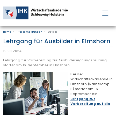
FÜR EINZELPERSONEN
Home
Pressemeldungen
Details
FÜR UNTERNEHMEN
Lehrgang für Ausbilder in Elmshorn
PROJEKTE
19.08.2024
Lehrgang zur Vorbereitung zur Ausbildereignungsprüfung
WAKADEMIE
startet am 16. September in Elmshorn
Bei der
Wirtschaftsakademie in
NEWS
Elmshorn (Ramskamp
8) startet am 16.
September ein
ÜBER UNS
Lehrgang zur
Vorbereitung auf die