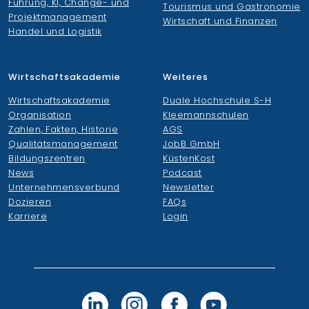
Führung, KI, Change- und
Tourismus und Gastronomie
Projektmanagement
Wirtschaft und Finanzen
Handel und Logistik
Wirtschaftsakademie
Weiteres
Wirtschaftsakademie
Duale Hochschule S-H
Organisation
Kleemannschulen
Zahlen, Fakten, Historie
AGS
Qualitätsmanagement
JobB GmbH
Bildungszentren
KüstenKost
News
Podcast
Unternehmensverbund
Newsletter
Dozieren
FAQs
Karriere
Login