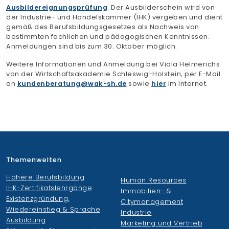
Ausbildereignungsprüfung
. Der Ausbilderschein wird von
Finden Sie Ihre Weiterbildung
der Industrie- und Handelskammer (IHK) vergeben und dient
gemäß des Berufsbildungsgesetzes als Nachweis von
SUCHEN
bestimmten fachlichen und pädagogischen Kenntnissen.
Anmeldungen sind bis zum 30. Oktober möglich.
Weitere Informationen und Anmeldung bei Viola Helmerichs
von der Wirtschaftsakademie Schleswig-Holstein, per E-Mail
an
kundenberatung
wak-sh.de
sowie
hier
im Internet.
Themenwelten
Höhere Berufsbildung
Human Resources
IHK-Zertifikatslehrgänge
Immobilien- &
Existenzgründung,
Citymanagement
Wiedereinstieg & Sprache
Industrie
Ausbildung
Marketing und Vertrieb