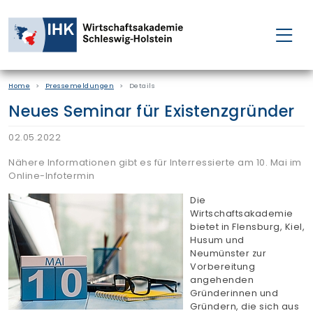
FÜR EINZELPERSONEN
Home
Pressemeldungen
Details
FÜR UNTERNEHMEN
Neues Seminar für Existenzgründer
PROJEKTE
02.05.2022
Nähere Informationen gibt es für Interressierte am 10. Mai im
WAKADEMIE
Online-Infotermin
Die
Wirtschaftsakademie
NEWS
bietet in Flensburg, Kiel,
Husum und
Neumünster zur
ÜBER UNS
Vorbereitung
angehenden
Gründerinnen und
Gründern, die sich aus