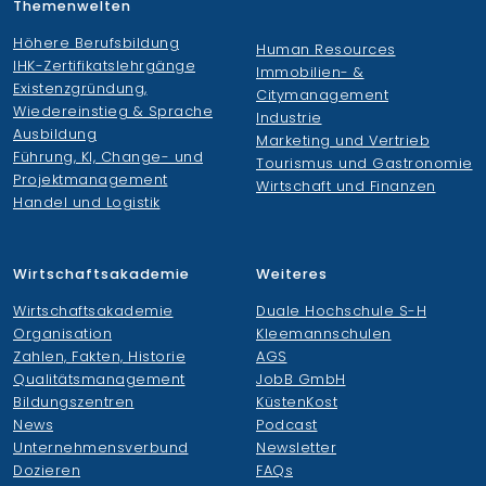
Themenwelten
Höhere Berufsbildung
Human Resources
IHK-Zertifikatslehrgänge
Immobilien- &
Existenzgründung,
Citymanagement
Wiedereinstieg & Sprache
Industrie
Ausbildung
Marketing und Vertrieb
Führung, KI, Change- und
Tourismus und Gastronomie
Projektmanagement
Wirtschaft und Finanzen
Handel und Logistik
Wirtschaftsakademie
Weiteres
Wirtschaftsakademie
Duale Hochschule S-H
Organisation
Kleemannschulen
Zahlen, Fakten, Historie
AGS
Qualitätsmanagement
JobB GmbH
Bildungszentren
KüstenKost
News
Podcast
Unternehmensverbund
Newsletter
Dozieren
FAQs