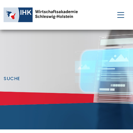
FÜR EINZELPERSONEN
FÜR UNTERNEHMEN
PROJEKTE
WAKADEMIE
SUCHE
NEWS
ÜBER UNS