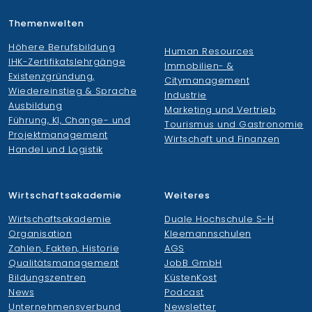
Themenwelten
Höhere Berufsbildung
Human Resources
IHK-Zertifikatslehrgänge
Immobilien- &
Existenzgründung,
Citymanagement
Wiedereinstieg & Sprache
Industrie
Ausbildung
Marketing und Vertrieb
Führung, KI, Change- und
Tourismus und Gastronomie
Projektmanagement
Wirtschaft und Finanzen
Handel und Logistik
Wirtschaftsakademie
Weiteres
Wirtschaftsakademie
Duale Hochschule S-H
Organisation
Kleemannschulen
Zahlen, Fakten, Historie
AGS
Qualitätsmanagement
JobB GmbH
Bildungszentren
KüstenKost
News
Podcast
Unternehmensverbund
Newsletter