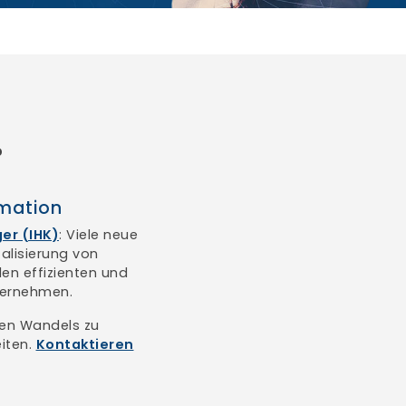
?
rmation
er (IHK)
: Viele neue
talisierung von
en effizienten und
nternehmen.
len Wandels zu
eiten.
Kontaktieren