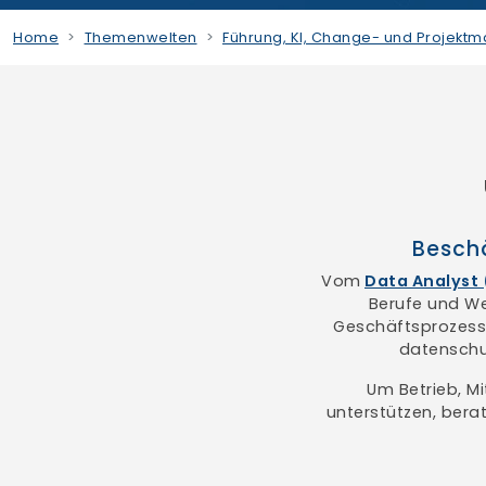
Home
Themenwelten
Führung, KI, Change- und Projek
Beschä
Vom
Data Analyst 
Berufe und Wei
Geschäftsprozesse
datenschut
Um Betrieb, M
unterstützen, berat