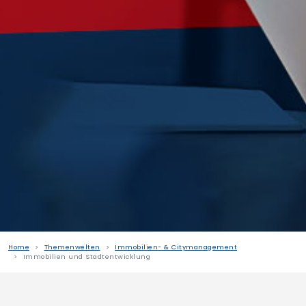
Home
Themenwelten
Immobilien- & Citymanagement
Immobilien und Stadtentwicklung