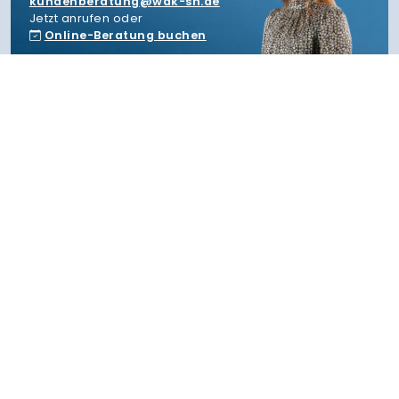
kundenberatung
wak-sh.de
Jetzt anrufen oder
Online-Beratung buchen
Themenwelten
Höhere Berufsbildung
Human Resources
IHK-Zertifikatslehrgänge
Immobilien- &
Existenzgründung,
Citymanagement
Wiedereinstieg & Sprache
Industrie
Ausbildung
Marketing und Vertrieb
Führung, KI, Change- und
Tourismus und Gastronomie
Projektmanagement
Wirtschaft und Finanzen
Handel und Logistik