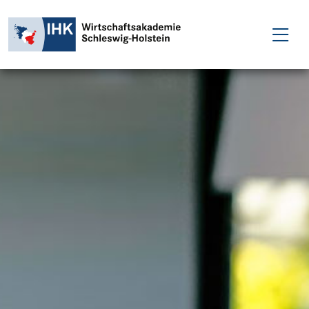
FÜR EINZELPERSONEN
FÜR UNTERNEHMEN
PROJEKTE
WAKADEMIE
NEWS
ÜBER UNS