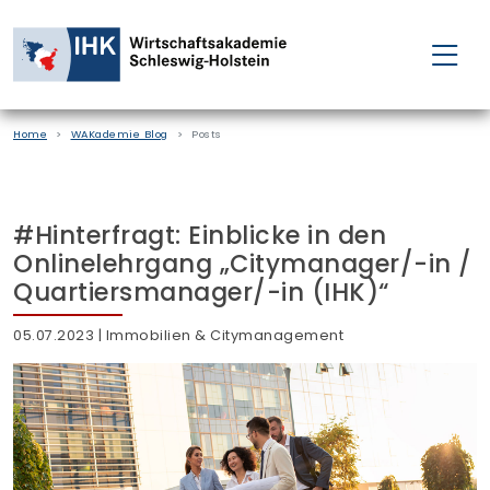
FÜR EINZELPERSONEN
Home
WAKademie Blog
Posts
FÜR UNTERNEHMEN
PROJEKTE
#Hinterfragt: Einblicke in den
Onlinelehrgang „Citymanager/-in /
WAKADEMIE
Quartiersmanager/-in (IHK)“
05.07.2023
| Immobilien & Citymanagement
NEWS
ÜBER UNS