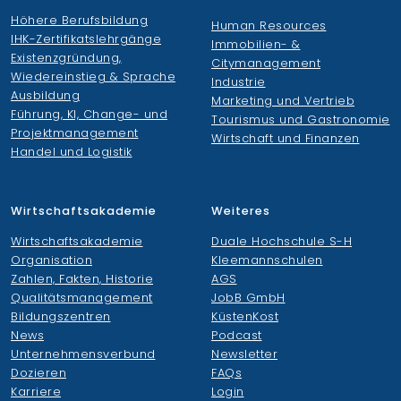
Höhere Berufsbildung
Human Resources
IHK-Zertifikatslehrgänge
Immobilien- &
Existenzgründung,
Citymanagement
Wiedereinstieg & Sprache
Industrie
Ausbildung
Marketing und Vertrieb
Führung, KI, Change- und
Tourismus und Gastronomie
Projektmanagement
Wirtschaft und Finanzen
Handel und Logistik
Wirtschaftsakademie
Weiteres
Wirtschaftsakademie
Duale Hochschule S-H
Organisation
Kleemannschulen
Zahlen, Fakten, Historie
AGS
Qualitätsmanagement
JobB GmbH
Bildungszentren
KüstenKost
News
Podcast
Unternehmensverbund
Newsletter
Dozieren
FAQs
Karriere
Login