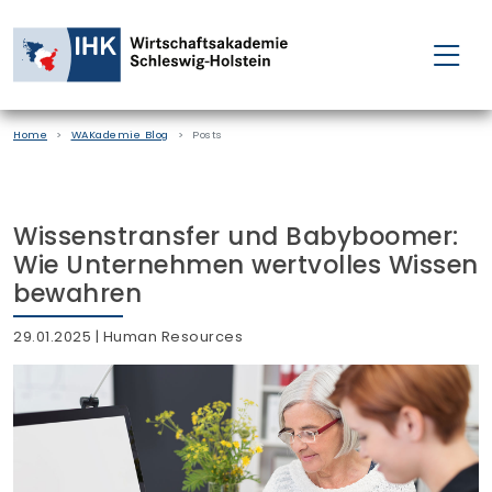
FÜR EINZELPERSONEN
Home
WAKademie Blog
Posts
FÜR UNTERNEHMEN
PROJEKTE
Wissenstransfer und Babyboomer:
Wie Unternehmen wertvolles Wissen
WAKADEMIE
bewahren
29.01.2025
| Human Resources
NEWS
ÜBER UNS