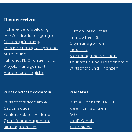
Themenwelten
Höhere Berufsbildung
Human Resources
IHK-Zertifikatslehrgänge
Immobilien- &
Existenzgründung,
Citymanagement
Wiedereinstieg & Sprache
Industrie
Ausbildung
Marketing und Vertrieb
Führung, KI, Change- und
Tourismus und Gastronomie
Projektmanagement
Wirtschaft und Finanzen
Handel und Logistik
Wirtschaftsakademie
Weiteres
Wirtschaftsakademie
Duale Hochschule S-H
Organisation
Kleemannschulen
Zahlen, Fakten, Historie
AGS
Qualitätsmanagement
JobB GmbH
Bildungszentren
KüstenKost