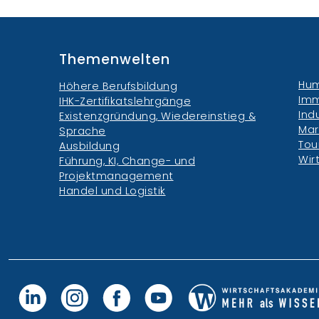
Themenwelten
Hum
Höhere Berufsbildung
Imm
IHK-Zertifikatslehrgänge
Ind
Existenzgründung, Wiedereinstieg &
Mar
Sprache
Tou
Ausbildung
Wir
Führung, KI, Change- und
Projektmanagement
Handel und Logistik