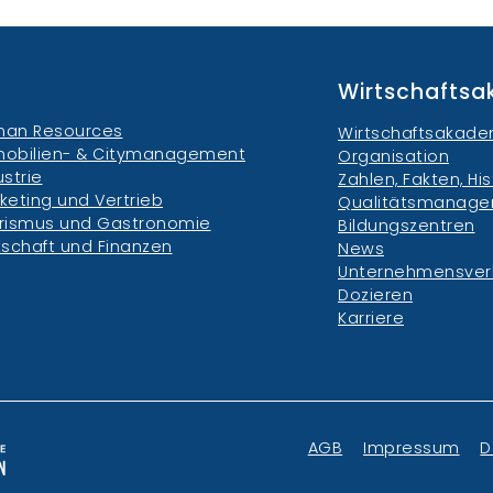
Wirtschafts
an Resources
Wirtschaftsakade
obilien- & Citymanagement
Organisation
ustrie
Zahlen, Fakten, His
keting und Vertrieb
Qualitätsmanag
rismus und Gastronomie
Bildungszentren
tschaft und Finanzen
News
Unternehmensve
Dozieren
Karriere
AGB
Impressum
D