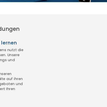
ldungen
 lernen
ens nutzt die
men. Unsere
angs und
nseren
lte auf ihren
ngeboten und
rt Ihren