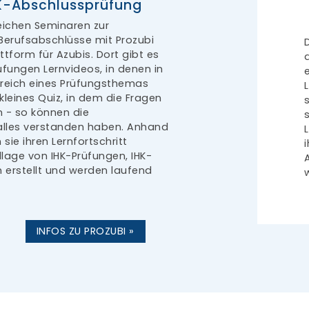
HK-Abschlussprüfung
eichen Seminaren zur
Berufsabschlüsse mit Prozubi
tform für Azubis. Dort gibt es
üfungen Lernvideos, in denen in
bereich eines Prüfungsthemas
 kleines Quiz, in dem die Fragen
n - so können die
 alles verstanden haben. Anhand
ie ihren Lernfortschritt
dlage von IHK-Prüfungen, IHK-
erstellt und werden laufend
INFOS ZU PROZUBI »