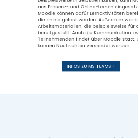
beispielsweise in Selbstlernkursen, kann 
aus Präsenz- und Online-Lernen eingesetzt
Moodle können dafür Lernaktivitäten berei
die online gelöst werden. Außerdem werd
Arbeitsmaterialien, die beispielsweise für
bereitgestellt. Auch die Kommunikation z
Teilnehmenden findet über Moodle statt. 
können Nachrichten versendet werden.
INFOS ZU MS TEAMS »