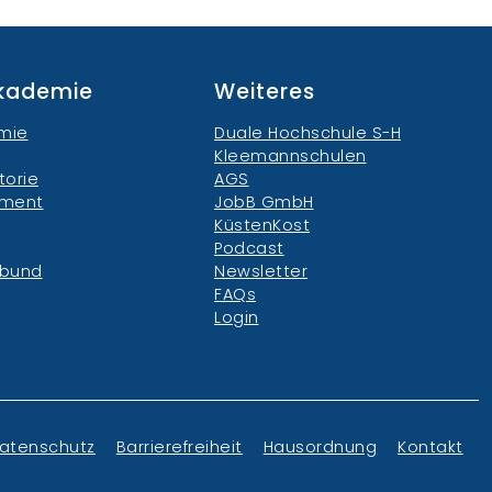
akademie
Weiteres
mie
Duale Hochschule S-H
Kleemannschulen
torie
AGS
ement
JobB GmbH
KüstenKost
Podcast
rbund
Newsletter
FAQs
Login
atenschutz
Barrierefreiheit
Hausordnung
Kontakt