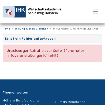
FÜR EINZELPERSONEN
Home
Bildung suchen & buchen
Infoveranstaltung Anmeldung Ende
FÜR UNTERNEHMEN
PROJEKTE
WAKADEMIE
NEWS
ÜBER UNS
Themenwelten
Höhere Berufsbildung
Human Resources