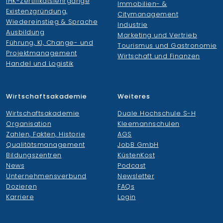
IHK-Zertifikatslehrgänge
Immobilien- &
Finden Sie Ihre Weiterbildung
Existenzgründung,
Citymanagement
Wiedereinstieg & Sprache
Industrie
Ausbildung
SUCHEN
Marketing und Vertrieb
Führung, KI, Change- und
Tourismus und Gastronomie
Projektmanagement
Wirtschaft und Finanzen
Handel und Logistik
Wirtschaftsakademie
Weiteres
Wirtschaftsakademie
Duale Hochschule S-H
Organisation
Kleemannschulen
Zahlen, Fakten, Historie
AGS
Qualitätsmanagement
JobB GmbH
Bildungszentren
KüstenKost
News
Podcast
Unternehmensverbund
Newsletter
Dozieren
FAQs
Karriere
Login