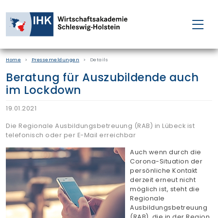
FÜR EINZELPERSONEN
Home
Pressemeldungen
Details
FÜR UNTERNEHMEN
Beratung für Auszubildende auch
im Lockdown
PROJEKTE
19.01.2021
WAKADEMIE
Die Regionale Ausbildungsbetreuung (RAB) in Lübeck ist
telefonisch oder per E-Mail erreichbar
Auch wenn durch die
NEWS
Corona-Situation der
persönliche Kontakt
derzeit erneut nicht
ÜBER UNS
möglich ist, steht die
Regionale
Ausbildungsbetreuung
(RAB), die in der Region