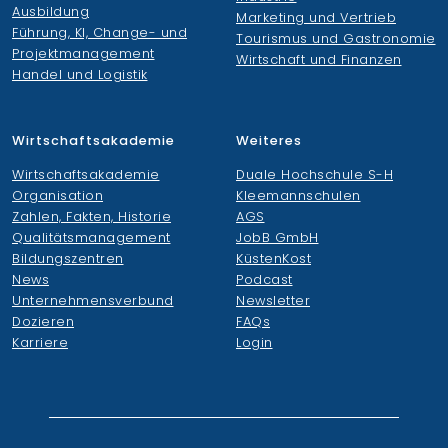
Ausbildung
Marketing und Vertrieb
Führung, KI, Change- und
Tourismus und Gastronomie
Projektmanagement
Wirtschaft und Finanzen
Handel und Logistik
Wirtschaftsakademie
Weiteres
Wirtschaftsakademie
Duale Hochschule S-H
Organisation
Kleemannschulen
Zahlen, Fakten, Historie
AGS
Qualitätsmanagement
JobB GmbH
Bildungszentren
KüstenKost
News
Podcast
Unternehmensverbund
Newsletter
Dozieren
FAQs
Karriere
Login