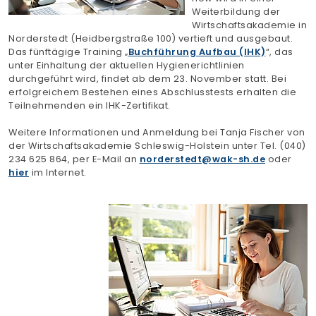
Weiterbildung der
Finden Sie Ihre Weiterbildung
Wirtschaftsakademie in
Norderstedt (Heidbergstraße 100) vertieft und ausgebaut.
SUCHEN
Das fünftägige Training „
Buchführung Aufbau (IHK)
“, das
unter Einhaltung der aktuellen Hygienerichtlinien
durchgeführt wird, findet ab dem 23. November statt. Bei
erfolgreichem Bestehen eines Abschlusstests erhalten die
Teilnehmenden ein IHK-Zertifikat.
Weitere Informationen und Anmeldung bei Tanja Fischer von
der Wirtschaftsakademie Schleswig-Holstein unter Tel. (040)
234 625 864, per E-Mail an
norderstedt
wak-sh.de
oder
hier
im Internet.