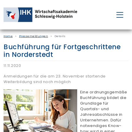
FÜR EINZELPERSONEN
Home
Pressemeldungen
Details
FÜR UNTERNEHMEN
Buchführung für Fortgeschrittene
in Norderstedt
PROJEKTE
11.11.2020
WAKADEMIE
Anmeldungen für die am 23. November startende
Weiterbildung sind noch möglich
Eine ordnungsgemäße
NEWS
Buchführung bildet die
Grundlage für
Quartals- und
ÜBER UNS
Jahresabschlüsse in
Unternehmen. Dafür
notwendiges Know-
how wird in einer