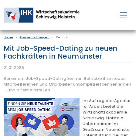
FÜR EINZELPERSONEN
Home
Pressemeldungen
Details
FÜR UNTERNEHMEN
Mit Job-Speed-Dating zu neuen
Fachkräften in Neumünster
PROJEKTE
21.01.2025
WAKADEMIE
Bei einem Job-Speed-Dating können Betriebe ihre neuen
Mitarbeiterinnen und Mitarbeiter unkompliziert kennenlernen
– und direkt einstellen
NEWS
Im Auftrag der Agentur
für Arbeit bietet die
Wirtschaftsakademie
ÜBER UNS
Schleswig-Holstein
Unternehmen im
Großraum Neumünster
Unterstützung bei der