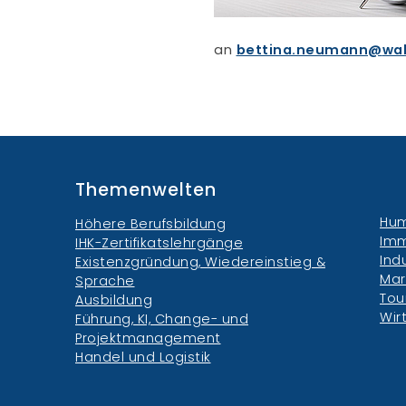
an
bettina.neumann
wa
Themenwelten
Hum
Höhere Berufsbildung
Imm
IHK-Zertifikatslehrgänge
Ind
Existenzgründung, Wiedereinstieg &
Mar
Sprache
Tou
Ausbildung
Wir
Führung, KI, Change- und
Projektmanagement
Handel und Logistik