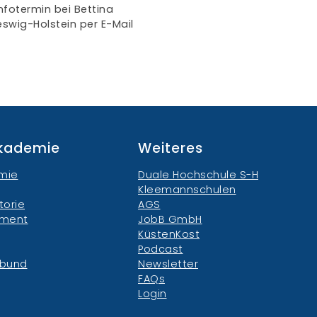
fotermin bei Bettina
wig-Holstein per E-Mail
akademie
Weiteres
mie
Duale Hochschule S-H
Kleemannschulen
torie
AGS
ement
JobB GmbH
KüstenKost
Podcast
rbund
Newsletter
FAQs
Login