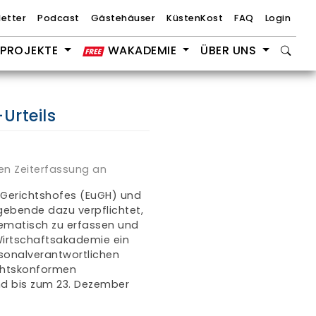
etter
Podcast
Gästehäuser
KüstenKost
FAQ
Login
PROJEKTE
WAKADEMIE
ÜBER UNS
Urteils
en Zeiterfassung an
Gerichtshofes (EuGH) und
ebende dazu verpflichtet,
tematisch zu erfassen und
Wirtschaftsakademie ein
sonalverantwortlichen
echtskonformen
d bis zum 23. Dezember