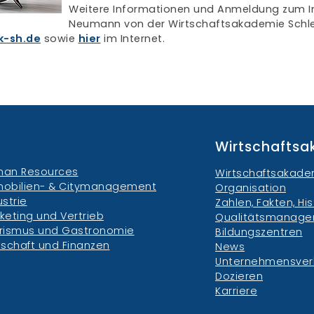
Weitere Informationen und Anmeldung zum In
Neumann von der Wirtschaftsakademie Schles
k-sh.de
sowie
hier
im Internet.
Wirtschafts
an Resources
Wirtschaftsakade
obilien- & Citymanagement
Organisation
ustrie
Zahlen, Fakten, His
keting und Vertrieb
Qualitätsmanag
rismus und Gastronomie
Bildungszentren
tschaft und Finanzen
News
Unternehmensve
Dozieren
Karriere