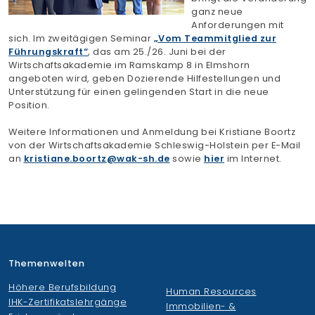
ganz neue
Finden Sie Ihre Weiterbildung
Anforderungen mit
sich. Im zweitägigen Seminar
„Vom Teammitglied zur
SUCHEN
Führungskraft“
, das am 25./26. Juni bei der
Wirtschaftsakademie im Ramskamp 8 in Elmshorn
angeboten wird, geben Dozierende Hilfestellungen und
Unterstützung für einen gelingenden Start in die neue
Position.
Weitere Informationen und Anmeldung bei Kristiane Boortz
von der Wirtschaftsakademie Schleswig-Holstein per E-Mail
an
kristiane.boortz
wak-sh.de
sowie
hier
im Internet.
Themenwelten
Höhere Berufsbildung
Human Resources
IHK-Zertifikatslehrgänge
Immobilien- &