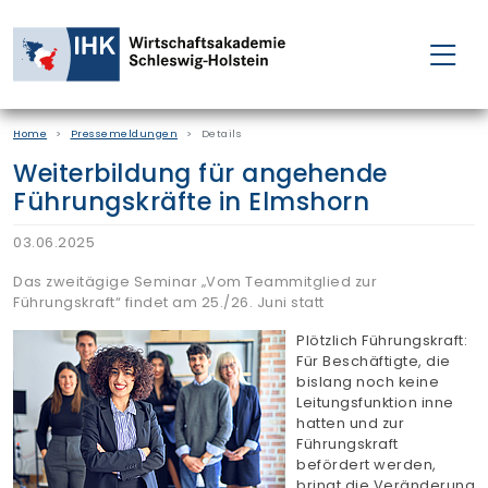
FÜR EINZELPERSONEN
Home
Pressemeldungen
Details
FÜR UNTERNEHMEN
Weiterbildung für angehende
Führungskräfte in Elmshorn
PROJEKTE
03.06.2025
WAKADEMIE
Das zweitägige Seminar „Vom Teammitglied zur
Führungskraft“ findet am 25./26. Juni statt
Plötzlich Führungskraft:
NEWS
Für Beschäftigte, die
bislang noch keine
Leitungsfunktion inne
ÜBER UNS
hatten und zur
Führungskraft
befördert werden,
bringt die Veränderung