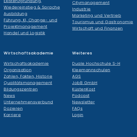
Existenzgründung,
Citymanagement
Wiedereinstieg & Sprache
Industrie
Ausbildung
Marketing und Vertrieb
Führung, KI, Change- und
Tourismus und Gastronomie
Projektmanagement
Wirtschaft und Finanzen
Handel und Logistik
Wirtschaftsakademie
Weiteres
Wirtschaftsakademie
Duale Hochschule S-H
Organisation
Kleemannschulen
Zahlen, Fakten, Historie
AGS
Qualitätsmanagement
JobB GmbH
Bildungszentren
KüstenKost
News
Podcast
Unternehmensverbund
Newsletter
Dozieren
FAQs
Karriere
Login