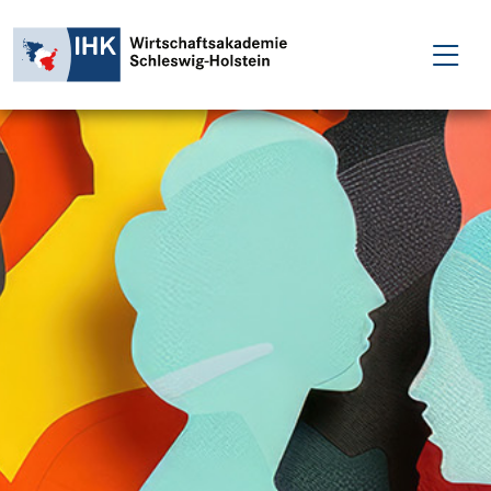
FÜR EINZELPERSONEN
FÜR UNTERNEHMEN
PROJEKTE
WAKADEMIE
NEWS
ÜBER UNS