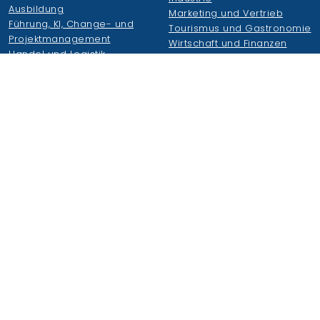
Ausbildung
Marketing und Vertrieb
Führung, KI, Change- und
Tourismus und Gastronomie
Projektmanagement
Wirtschaft und Finanzen
Handel und Logistik
Wirtschaftsakademie
Weiteres
Wirtschaftsakademie
Duale Hochschule S-H
Organisation
Kleemannschulen
Zahlen, Fakten, Historie
AGS
Qualitätsmanagement
JobB GmbH
Bildungszentren
KüstenKost
News
Podcast
Unternehmensverbund
Newsletter
Dozieren
FAQs
Karriere
Login