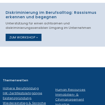
Diskriminierung im Berufsalltag: Rassismus
erkennen und begegnen
Unterstützung für einen achtsamen und
diskriminierungssensiblen Umgang im Unternehmen
ZUM WORKSHOP »
Themenwelten
Höhere Berufsbildung
Human Resources
IHK-Zertifikatslehrgänge
Immobilien- &
Existenzgründung,
Citymanagement
Wiedereinstieg & Sprache
Industrie