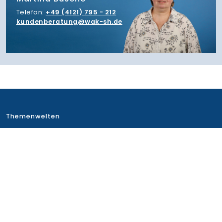
Telefon:
+49 (4121) 795 - 212
kundenberatung
wak-sh.de
Themenwelten
Höhere Berufsbildung
Human Resources
IHK-Zertifikatslehrgänge
Immobilien- &
Existenzgründung,
Citymanagement
Wiedereinstieg & Sprache
Industrie
Ausbildung
Marketing und Vertrieb
Führung, KI, Change- und
Tourismus und Gastronomie
Projektmanagement
Wirtschaft und Finanzen
Handel und Logistik