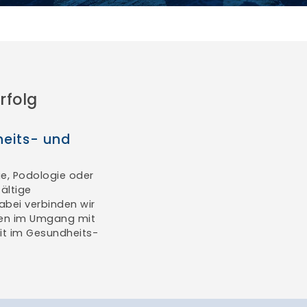
rfolg
heits- und
ie, Podologie oder
fältige
abei verbinden wir
nzen im Umgang mit
eit im Gesundheits-