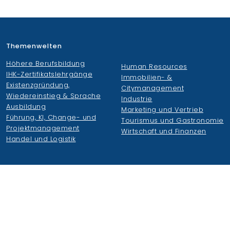
Themenwelten
Höhere Berufsbildung
Human Resources
IHK-Zertifikatslehrgänge
Immobilien- &
Existenzgründung,
Citymanagement
Wiedereinstieg & Sprache
Industrie
Ausbildung
Marketing und Vertrieb
Führung, KI, Change- und
Tourismus und Gastronomie
Projektmanagement
Wirtschaft und Finanzen
Handel und Logistik
Wirtschaftsakademie
Weiteres
Wirtschaftsakademie
Duale Hochschule S-H
Organisation
Kleemannschulen
Zahlen, Fakten, Historie
AGS
Qualitätsmanagement
JobB GmbH