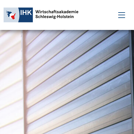
FÜR EINZELPERSONEN
FÜR UNTERNEHMEN
PROJEKTE
WAKADEMIE
NEWS
ÜBER UNS