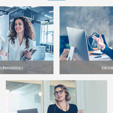
m Recruiting »
Vertri