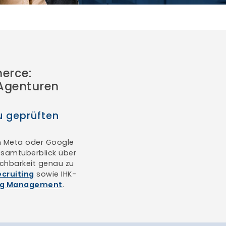
erce:
 Agenturen
u geprüften
n Meta oder Google
esamtüberblick über
ichbarkeit genau zu
ecruiting
sowie IHK-
ing Management
.