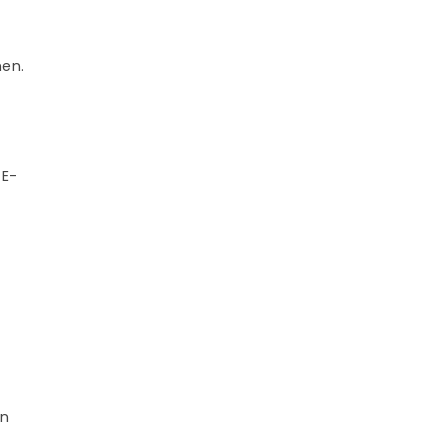
nen.
 E-
en