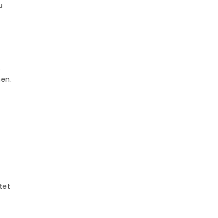
u
e
hen.
tet