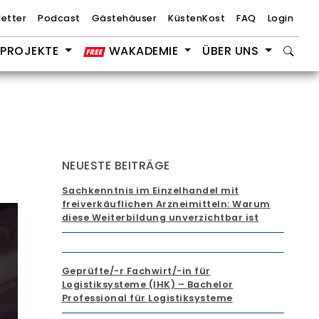
etter
Podcast
Gästehäuser
KüstenKost
FAQ
Login
PROJEKTE
WAKADEMIE
ÜBER UNS
NEUESTE BEITRÄGE
Sachkenntnis im Einzelhandel mit
freiverkäuflichen Arzneimitteln: Warum
diese Weiterbildung unverzichtbar ist
Geprüfte/-r Fachwirt/-in für
Logistiksysteme (IHK) – Bachelor
Professional für Logistiksysteme