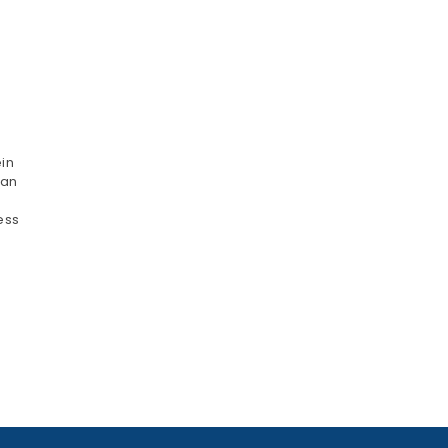
in
 an
ess