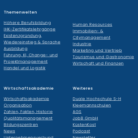
Themenwelten
Höhere Berufsbildung
Human Resources
IHK-Zertifikatslehrgänge
Immobilien- &
Existenzgründung,
Citymanagement
Wiedereinstieg & Sprache
Industrie
Ausbildung
Marketing und Vertrieb
Führung, KI, Change- und
Tourismus und Gastronomie
Projektmanagement
Wirtschaft und Finanzen
Handel und Logistik
Wirtschaftsakademie
Weiteres
Wirtschaftsakademie
Duale Hochschule S-H
Organisation
Kleemannschulen
Zahlen, Fakten, Historie
AGS
Qualitätsmanagement
JobB GmbH
Bildungszentren
KüstenKost
News
Podcast
Unternehmensverbund
Newsletter