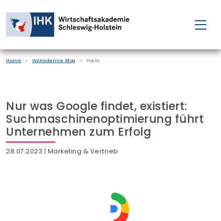
FÜR EINZELPERSONEN
Home
WAKademie Blog
Posts
FÜR UNTERNEHMEN
PROJEKTE
Nur was Google findet, existiert:
Suchmaschinenoptimierung führt
WAKADEMIE
Unternehmen zum Erfolg
28.07.2023
| Marketing & Vertrieb
NEWS
ÜBER UNS