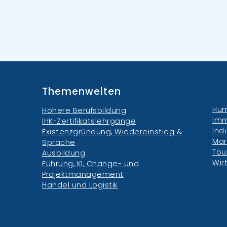
Themenwelten
Hum
Höhere Berufsbildung
Imm
IHK-Zertifikatslehrgänge
Ind
Existenzgründung, Wiedereinstieg &
Mar
Sprache
Tou
Ausbildung
Wir
Führung, KI, Change- und
Projektmanagement
Handel und Logistik