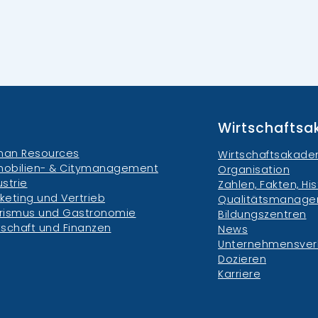
Wirtschafts
an Resources
Wirtschaftsakade
obilien- & Citymanagement
Organisation
ustrie
Zahlen, Fakten, His
keting und Vertrieb
Qualitätsmanag
rismus und Gastronomie
Bildungszentren
tschaft und Finanzen
News
Unternehmensve
Dozieren
Karriere