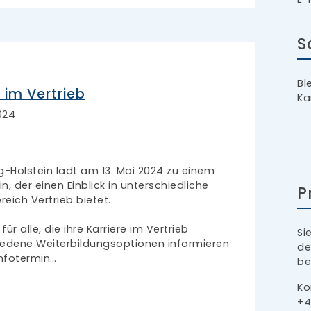
S
Bl
g im Vertrieb
Ka
024
-Holstein lädt am 13. Mai 2024 zu einem
in, der einen Einblick in unterschiedliche
P
eich Vertrieb bietet.
ür alle, die ihre Karriere im Vertrieb
Si
iedene Weiterbildungsoptionen informieren
de
nfotermin…
be
Ko
+4