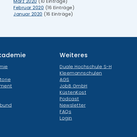
März 2020
(10 Einträge)
Februar 2020
(16 Einträge)
Januar 2020
(16 Einträge)
akademie
Weiteres
mie
Duale Hochschule S-H
Kleemannschulen
torie
AGS
ement
JobB GmbH
KüstenKost
Podcast
rbund
Newsletter
FAQs
Login