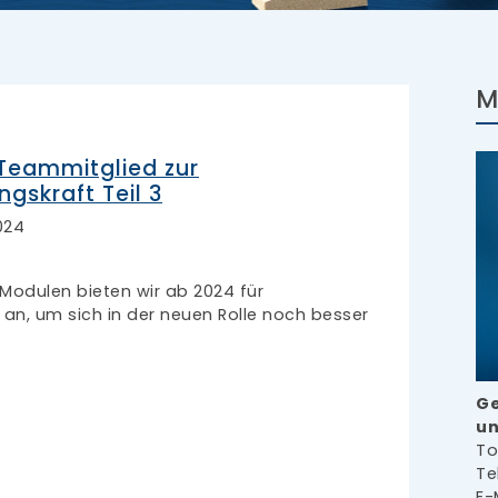
M
eammitglied zur
ngskraft Teil 3
024
Modulen bieten wir ab 2024 für
an, um sich in der neuen Rolle noch besser
Ge
un
To
Te
E-