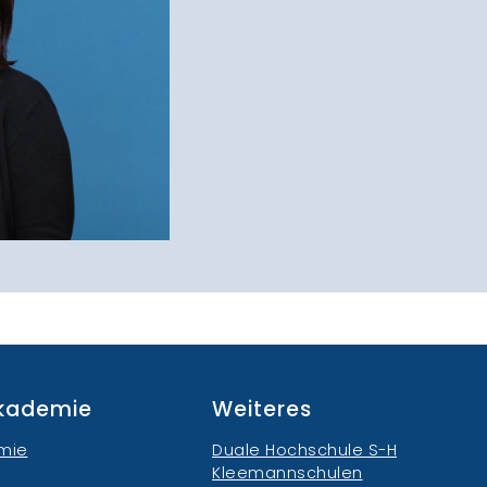
akademie
Weiteres
mie
Duale Hochschule S-H
Kleemannschulen