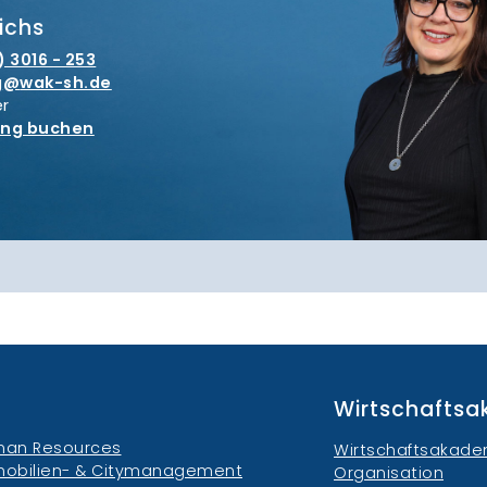
ichs
) 3016 - 253
g
wak-sh.de
er
ung buchen
Wirtschafts
an Resources
Wirtschaftsakade
obilien- & Citymanagement
Organisation