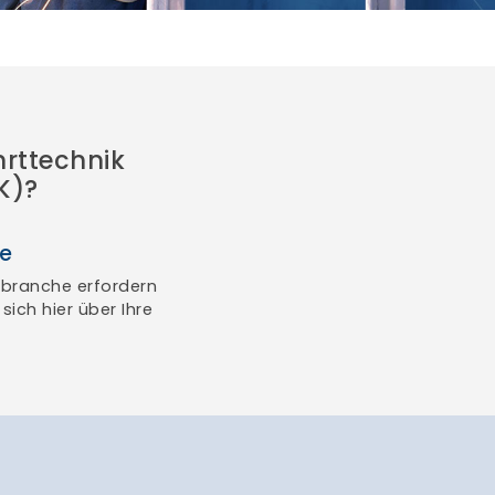
hrttechnik
K)?
ie
tbranche erfordern
sich hier über Ihre