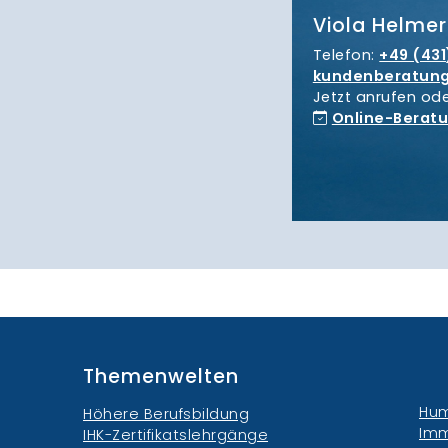
Viola Helmer
Telefon:
+49 (431
kundenberatun
Jetzt anrufen od
Online-Berat
Themenwelten
Hum
Höhere Berufsbildung
Imm
IHK-Zertifikatslehrgänge