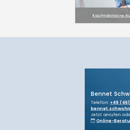
Kaufmännische Au
Bennet Sch
Telefon:
+49 (461
bennet.schwoh
Jetzt anrufen od
Online-Berat