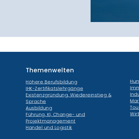
Themenwelten
Hum
Höhere Berufsbildung
Imm
IHK-Zertifikatslehrgänge
Ind
Existenzgründung, Wiedereinstieg &
Mar
Sprache
Tou
Ausbildung
Wir
Führung, KI, Change- und
Projektmanagement
Handel und Logistik