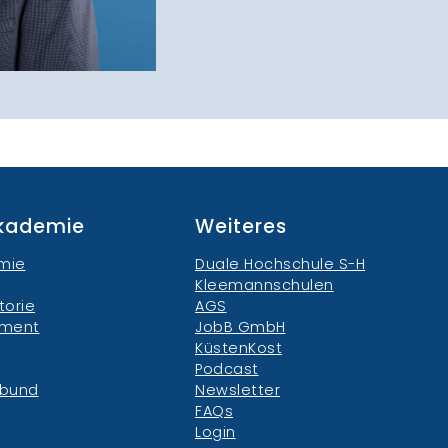
akademie
Weiteres
mie
Duale Hochschule S-H
Kleemannschulen
torie
AGS
ement
JobB GmbH
KüstenKost
Podcast
rbund
Newsletter
FAQs
Login