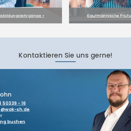
sbildungslehrgänge »
Kaufmännische Prüfu
Kontaktieren Sie uns gerne!
wohn
) 50339 - 16
n
wak-sh.de
er
ung buchen