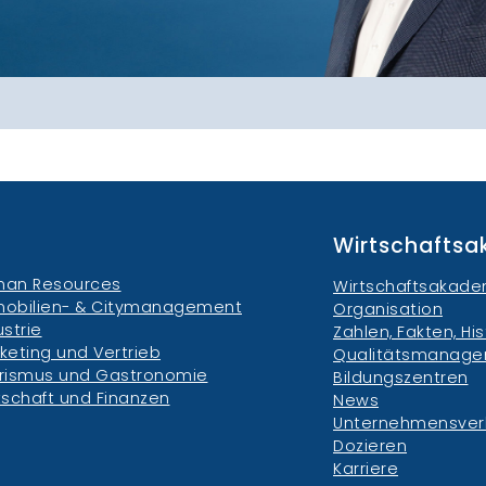
Wirtschafts
an Resources
Wirtschaftsakade
obilien- & Citymanagement
Organisation
ustrie
Zahlen, Fakten, His
keting und Vertrieb
Qualitätsmanag
rismus und Gastronomie
Bildungszentren
tschaft und Finanzen
News
Unternehmensve
Dozieren
Karriere