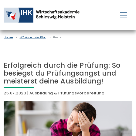
FÜR EINZELPERSONEN
Home
WAKademie Blog
Posts
FÜR UNTERNEHMEN
PROJEKTE
Erfolgreich durch die Prüfung: So
besiegst du Prüfungsangst und
WAKADEMIE
meisterst deine Ausbildung!
25.07.2023
| Ausbildung & Prüfungsvorbereitung
NEWS
ÜBER UNS