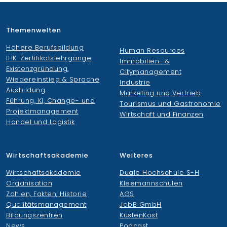
Themenwelten
Höhere Berufsbildung
Human Resources
IHK-Zertifikatslehrgänge
Immobilien- &
Existenzgründung,
Citymanagement
Wiedereinstieg & Sprache
Industrie
Ausbildung
Marketing und Vertrieb
Führung, KI, Change- und
Tourismus und Gastronomie
Projektmanagement
Wirtschaft und Finanzen
Handel und Logistik
Wirtschaftsakademie
Weiteres
Wirtschaftsakademie
Duale Hochschule S-H
Organisation
Kleemannschulen
Zahlen, Fakten, Historie
AGS
Qualitätsmanagement
JobB GmbH
Bildungszentren
KüstenKost
News
Podcast