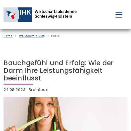
FÜR EINZELPERSONEN
Home
WAKademie Blog
Posts
FÜR UNTERNEHMEN
PROJEKTE
Bauchgefühl und Erfolg: Wie der
Darm Ihre Leistungsfähigkeit
WAKADEMIE
beeinflusst
24.08.2023
| Brainfood
NEWS
ÜBER UNS