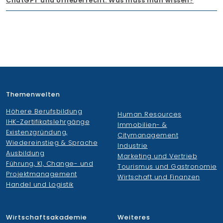
ChatGPT und Urheberrecht: Was muss man wissen?
Themenwelten
Höhere Berufsbildung
Human Resources
IHK-Zertifikatslehrgänge
Immobilien- &
Existenzgründung,
Citymanagement
Wiedereinstieg & Sprache
Industrie
Ausbildung
Marketing und Vertrieb
Führung, KI, Change- und
Tourismus und Gastronomie
Projektmanagement
Wirtschaft und Finanzen
Handel und Logistik
Wirtschaftsakademie
Weiteres