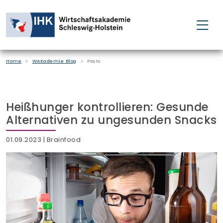
FÜR EINZELPERSONEN
Home
WAKademie Blog
Posts
FÜR UNTERNEHMEN
PROJEKTE
Heißhunger kontrollieren: Gesunde
Alternativen zu ungesunden Snacks
WAKADEMIE
01.09.2023
| Brainfood
NEWS
ÜBER UNS