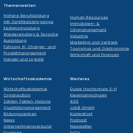
Themenwelten
Höhere Berufsbildung
Human Resources
IHK-Zertifikatslehrgänge
Immobilien- &
Existenzgründung,
Citymanagement
Wiedereinstieg & Sprache
Industrie
Ausbildung
Marketing und Vertrieb
Führung, KI, Change- und
Tourismus und Gastronomie
Projektmanagement
Wirtschaft und Finanzen
Handel und Logistik
Wirtschaftsakademie
Weiteres
Wirtschaftsakademie
Duale Hochschule S-H
Organisation
Kleemannschulen
Zahlen, Fakten, Historie
AGS
Qualitätsmanagement
JobB GmbH
Bildungszentren
KüstenKost
News
Podcast
Unternehmensverbund
Newsletter
Dozieren
FAQs