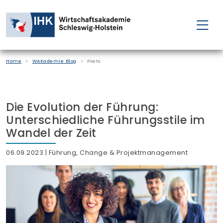
FÜR EINZELPERSONEN
Home
WAKademie Blog
Posts
FÜR UNTERNEHMEN
PROJEKTE
Die Evolution der Führung:
Unterschiedliche Führungsstile im
WAKADEMIE
Wandel der Zeit
06.09.2023
| Führung, Change & Projektmanagement
NEWS
ÜBER UNS