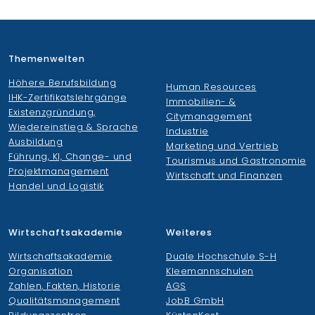
Themenwelten
Höhere Berufsbildung
Human Resources
IHK-Zertifikatslehrgänge
Immobilien- &
Existenzgründung,
Citymanagement
Wiedereinstieg & Sprache
Industrie
Ausbildung
Marketing und Vertrieb
Führung, KI, Change- und
Tourismus und Gastronomie
Projektmanagement
Wirtschaft und Finanzen
Handel und Logistik
Wirtschaftsakademie
Weiteres
Wirtschaftsakademie
Duale Hochschule S-H
Organisation
Kleemannschulen
Zahlen, Fakten, Historie
AGS
Qualitätsmanagement
JobB GmbH