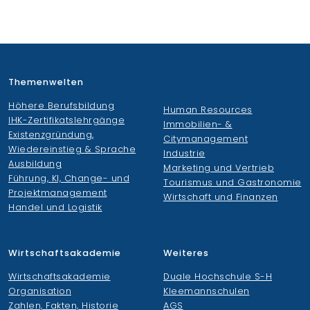
Themenwelten
Höhere Berufsbildung
Human Resources
IHK-Zertifikatslehrgänge
Immobilien- &
Existenzgründung,
Citymanagement
Wiedereinstieg & Sprache
Industrie
Ausbildung
Marketing und Vertrieb
Führung, KI, Change- und
Tourismus und Gastronomie
Projektmanagement
Wirtschaft und Finanzen
Handel und Logistik
Wirtschaftsakademie
Weiteres
Wirtschaftsakademie
Duale Hochschule S-H
Organisation
Kleemannschulen
Zahlen, Fakten, Historie
AGS