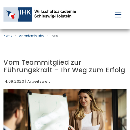
FÜR EINZELPERSONEN
Home
WAKademie Blog
Posts
FÜR UNTERNEHMEN
PROJEKTE
Vom Teammitglied zur
Führungskraft – Ihr Weg zum Erfolg
WAKADEMIE
14.09.2023
| Arbeitswelt
NEWS
ÜBER UNS